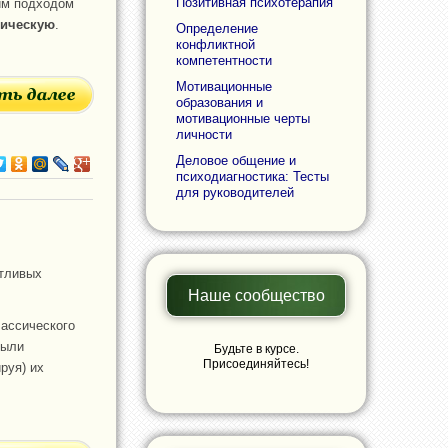
Позитивная психотерапия
ким подходом
тическую
.
Определение
конфликтной
компетентности
Мотивационные
образования и
мотивационные черты
личности
Деловое общение и
психодиагностика: Тесты
для руководителей
нтливых
Наше сообщество
лассического
были
Будьте в курсе.
Присоединяйтесь!
руя) их