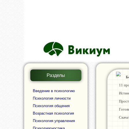
Разделы
тых правил общения с мужчиной"
В
 мужчиной для улучшения отношений.
Причи
Введение в психологию
ю целей.
Уныни
Психология личности
Спосо
Психология общения
дый день.
Неэфф
Возрастная психология
Что п
Психология управления
Подро
Психодиагностика