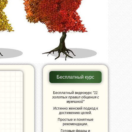
Бесплатный курс
"На тренинг Дмитрия Науменко "Путь Женстве
Мягко и доходчиво Дмитрий доносит информацию о
разные, как по-разному они воспринимают этот мир 
Бесплатный видеокурс
"11
золотых правил общения с
И что нужно для того, чтобы их тандем не только сос
мужчиной"
Истинно женский подход к
Дальше->
достижению целей.
Простые и понятные
.
рекомендации.
Готовые фразы и