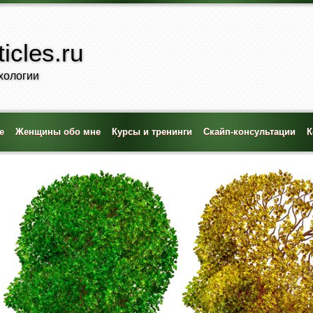
icles.ru
хологии
е
Женщины обо мне
Курсы и тренинги
Скайп-консультации
К