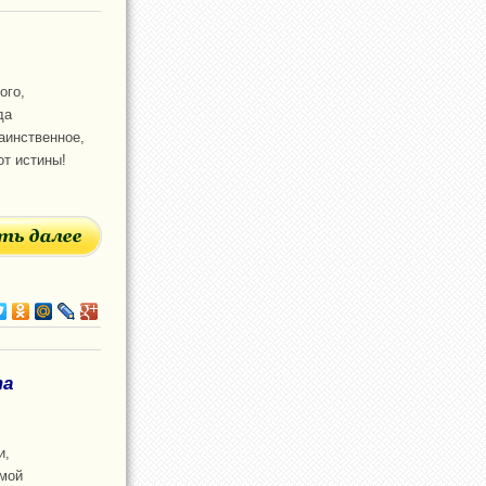
ого,
да
таинственное,
от истины!
та
и,
емой