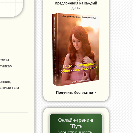
предложения на каждый
день.
телям
отникам,
ояния,
какими нам
Получить бесплатно->
Онлайн-тренинг
"Путь
Женственности"