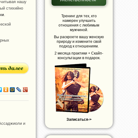
учитывая нашу
рый стихийно
ни
.
Тренинг для тех, кто
намерен улучшить
ческой
отношения с любимым
мужчиной.
Вы раскроете вашу женскую
ерных
природу и измените свой
подход к отношениям.
2 месяца практики + Скайп-
консультации в подарок.
Записаться->
.Ассаджиоли и