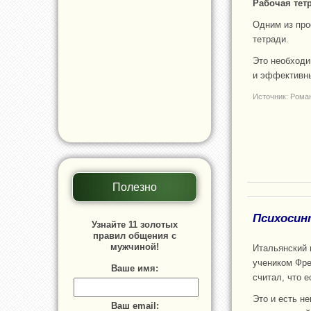
Рабочая тет
Одним из про
тетради.
Это необходи
и эффективны
Источник: Рома
Полезно
Психосин
Узнайте 11 золотых
правил общения с
мужчиной!
Итальянский 
учеником Фре
Ваше имя:
считал, что е
Это и есть н
Ваш email: