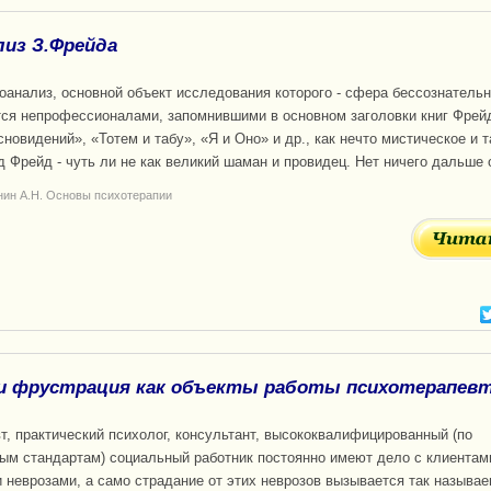
лиз З.Фрейда
оанализ, основной объект исследования которого - сфера бессознательн
ся непрофессионалами, запомнившими в основном заголовки книг Фрей
новидений», «Тотем и табу», «Я и Оно» и др., как нечто мистическое и 
д Фрейд - чуть ли не как великий шаман и провидец. Нет ничего дальше 
нин А.Н. Основы психотерапии
и фрустрация как объекты работы психотерапев
т, практический психолог, консультант, высококвалифицированный (по
м стандартам) социальный работник постоянно имеют дело с клиентам
неврозами, а само страдание от этих неврозов вызывается так называ