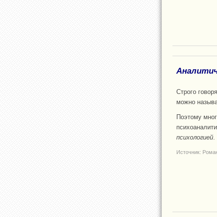
Аналитич
Строго говор
можно называ
Поэтому мног
психоаналити
психологией
.
Источник: Рома