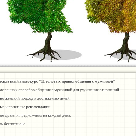
идеолекция "Уныние и депрессия"
ны уныния и депрессии; механизм их работы.
е и депрессия в отношениях.
бы преодоления уныния и депрессии.
ективные способы борьбы с депрессией.
оддерживает уныние и депрессию, мешая получить результат, и многое другое..
бнее->