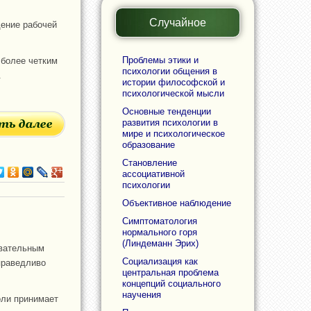
Случайное
дение рабочей
Проблемы этики и
 более четким
психологии общения в
.
истории философской и
психологической мысли
Основные тенденции
развития психологии в
мире и психологическое
образование
Становление
ассоциативной
психологии
Объективное наблюдение
Симптоматология
нормального горя
(Линдеманн Эрих)
овательным
Социализация как
праведливо
центральная проблема
концепций социального
научения
оли принимает