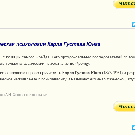
еская психология Карла Густава Юнга
я, с позиции самого Фрейда и его ортодоксальных последователей псих
ть только классический психоанализ по Фрейду.
ие оспаривают право причислять
Карла Густава Юнга
(1875-1961) и раз
ческое направление к психоанализу и называют его
аналитической, глу
нин А.Н. Основы психотерапии