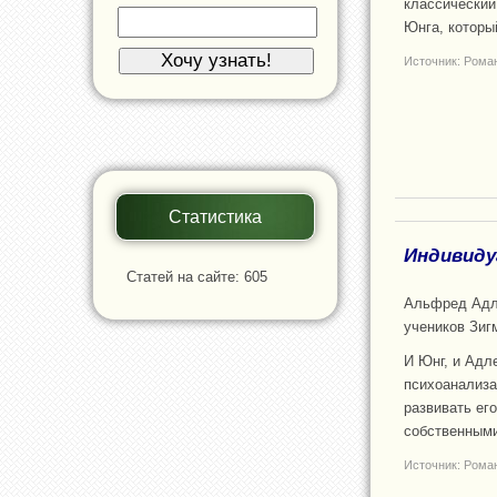
классический
Юнга, которы
Источник: Рома
Статистика
Индивиду
Статей на сайте: 605
Альфред Адле
учеников Зиг
И Юнг, и Адл
психоанализа
развивать ег
собственными
Источник: Рома