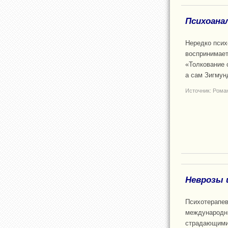
Психоана
Нередко псих
воспринимает
«Толкование с
а сам Зигмун
Источник: Рома
Неврозы 
Психотерапев
международны
страдающими 