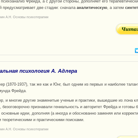
 психоанализ Фрейда, а с другой стороны, дополняет его терапевтичес
й предусматривает две стадии: сначала
аналитическую
, а затем
синте
нин А.Н. Основы психотерапии
альная психология А. Адлера
р (1870-1937), так же как и Юнг, был одним из первых и наиболее тала
мунда Фрейда.
ер, и многие другие знаменитые ученые и практики, вышедшие из лона к
, безоговорочно признавали гениальность и авторитет Фрейда и готовы 
о основные идеи, дополняя (а иногда и обоснованно заменяя или корректи
 теоретическими и практическими поисками.
нин А.Н. Основы психотерапии