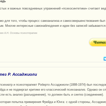
радь
стых и важных повседневных упражнений «психосинтетики» считают ве
мо для того, чтобы процесс самоанализа и самосовершенствования был
м. Многие интересные самонаблюдения и идеи без записей забываются
нин А.Н. Основы психотерапии
тез Р. Ассаджиоли
психиатр и психотерапевт Роберто Ассаджиоли (1888-1974) был послед
йда и не подвергал критике его классический психоанализ. Однако он с
сли есть анализ (разъединение), то должен быть и синтез (соединение).
екоторая попытка примирения Фрейда и Юнга: с одной стороны, Ассаджи