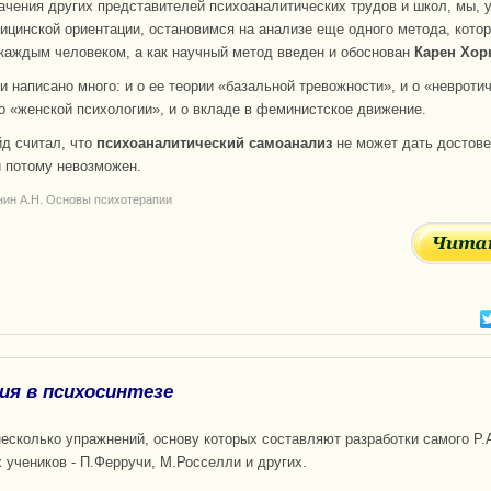
ачения других представителей психоаналитических трудов и школ, мы, 
ицинской ориентации, остановимся на анализе еще одного метода, кото
каждым человеком, а как научный метод введен и обоснован
Карен Хор
и написано много: и о ее теории «базальной тревожности», и о «невроти
 о «женской психологии», и о вкладе в феминистское движение.
д считал, что
психоаналитический самоанализ
не может дать достов
и потому невозможен.
нин А.Н. Основы психотерапии
ия в психосинтезе
есколько упражнений, основу которых составляют разработки самого Р
х учеников - П.Ферручи, М.Росселли и других.