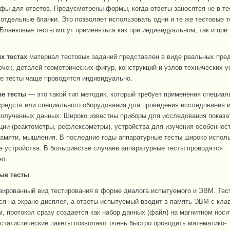
афы для ответов. Предусмотрены формы, когда ответы заносятся не в т
а отдельные бланки. Это позволяет использовать одни и те же тестовые 
 Бланковые тесты могут применяться как при индивидуальном, так и при
.
х тестах
материал тестовых заданий представлен в виде реальных пре
очек, деталей геометрических фигур, конструкций и узлов технических ус
е тесты чаще проводятся индивидуально.
е тесты
— это такой тип методик, который требует применения специа
средств или специального оборудования для проведения исследования 
полученных данных. Широко известны приборы для исследования показа
ции (реактометры, рефлексометры), устройства для изучения особеннос
памяти, мышления. В последние годы аппаратурные тесты широко испол
 устройства. В большинстве случаев аппаратурные тесты проводятся
о.
ые тесты
.
зированный вид тестирования в форме диалога испытуемого и ЭВМ. Тес
я на экране дисплея, а ответы испытуемый вводит в память ЭВМ с кла
м, протокол сразу создается как набор данных (файл) на магнитном носи
статистические пакеты позволяют очень быстро проводить математико-