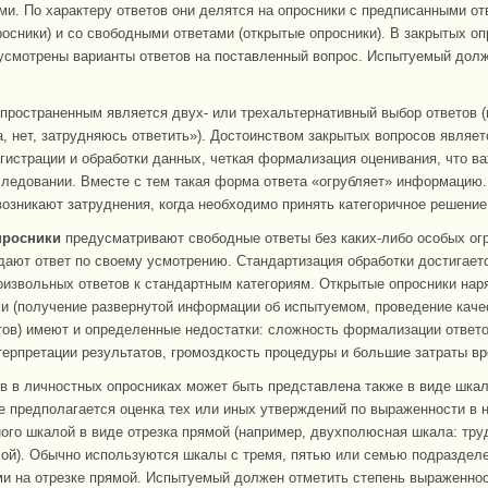
и. По характеру ответов они делятся на опросники с предписанными от
росники) и со свободными ответами (открытые опросники). В закрытых о
усмотрены варианты ответов на поставленный вопрос. Испытуемый дол
пространенным является двух- или трехальтернативный выбор ответов (
да, нет, затрудняюсь ответить»). Достоинством закрытых вопросов являет
гистрации и обработки данных, четкая формализация оценивания, что в
ледовании. Вместе с тем такая форма ответа «огрубляет» информацию.
озникают затруднения, когда необходимо принять категоричное решение
просники
предусматривают свободные ответы без каких-либо особых ог
ают ответ по своему усмотрению. Стандартизация обработки достигает
оизвольных ответов к стандартным категориям. Открытые опросники нар
и (получение развернутой информации об испытуемом, проведение каче
тов) имеют и определенные недостатки: сложность формализации ответов
терпретации результатов, громоздкость процедуры и большие затраты в
в в личностных опросниках может быть представлена также в виде шка
е предполагается оценка тех или иных утверждений по выраженности в н
ого шкалой в виде отрезка прямой (например, двухполюсная шкала: тру
ой). Обычно используются шкалы с тремя, пятью или семью подраздел
и на отрезке прямой. Испытуемый должен отметить степень выраженно