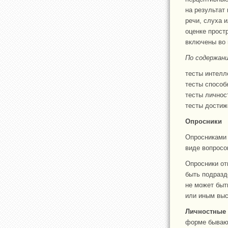
на результат
речи, слуха 
оценке прост
включены во 
По содержан
тесты интелл
тесты способ
тесты личнос
тесты достиж
Опросники
Опросниками 
виде вопросо
Опросники от
быть подразд
не может быт
или иным выс
Личностные
форме бывают