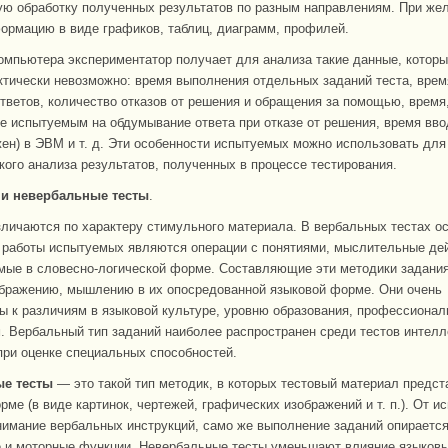
ую обработку полученных результатов по разным направлениям. При же
ормацию в виде графиков, таблиц, диаграмм, профилей.
мпьютера экспериментатор получает для анализа такие данные, котор
ктически невозможно: время выполнения отдельных заданий теста, врем
тветов, количество отказов от решения и обращения за помощью, время
е испытуемым на обдумывание ответа при отказе от решения, время вво
жен) в ЭВМ и т. д. Эти особенности испытуемых можно использовать для
кого анализа результатов, полученных в процессе тестирования.
и невербальные тесты
.
зличаются по характеру стимульного материала. В вербальных тестах о
работы испытуемых являются операции с понятиями, мыслительные дей
ые в словесно-логической форме. Составляющие эти методики задани
ображению, мышлению в их опосредованной языковой форме. Они очень
ы к различиям в языковой культуре, уровню образования, профессиона
. Вербальный тип заданий наиболее распространен среди тестов интелле
при оценке специальных способностей.
е тесты
— это такой тип методик, в которых тестовый материал предст
рме (в виде картинок, чертежей, графических изображений и т. п.). От 
нимание вербальных инструкций, само же выполнение заданий опирается
 и моторные функции. Невербальные тесты уменьшают влияние языковы