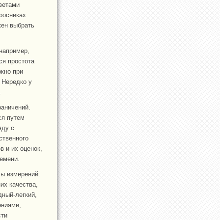
ветами
просниках
жен выбрать
например,
ся простота
ажно при
 Нередко у
.
раничений.
ся путем
яду с
ственного
 и их оценок,
ремени.
лы измерений.
их качества,
дный-легкий,
ениями,
сти