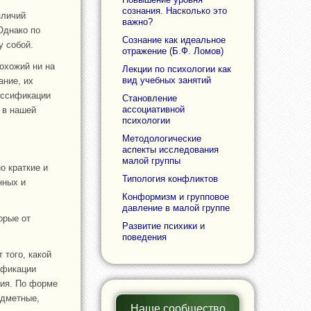
сознания. Насколько это
зличий
важно?
Однако по
Сознание как идеальное
у собой.
отражение (Б.Ф. Ломов)
охожий ни на
Лекции по психологии как
вид учебных занятий
ание, их
ассификации
Становление
ассоциативной
 в нашей
психологии
Методологические
аспекты исследования
малой группы
о краткие и
Типология конфликтов
нных и
Конформизм и групповое
давление в малой группе
орые от
Развитие психики и
поведения
 того, какой
ификации
ния. По форме
едметные,
Наше сообщество