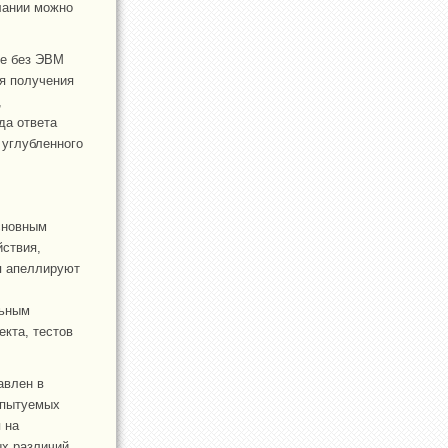
лании можно
ые без ЭВМ
я получения
,
да ответа
 углубленного
сновным
ствия,
я апеллируют
льным
кта, тестов
авлен в
испытуемых
 на
х различий