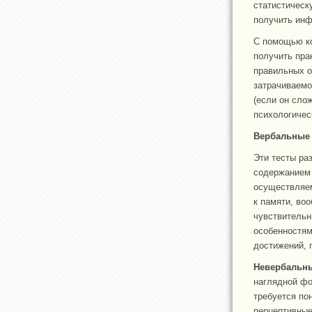
статистическ
получить инф
С помощью ко
получить пра
правильных о
затрачиваемо
(если он сло
психологичес
Вербальные 
Эти тесты ра
содержанием 
осуществляем
к памяти, во
чувствительн
особенностям
достижений, 
Невербальны
наглядной фо
требуется по
перцептивные