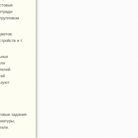
естовые
тетради
 групповом
дметов:
тройств и т.
льных
или
телей
тей
ьзуют
товые задания
виатуры;
теле.