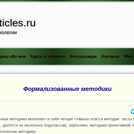
icles.ru
хологии
ины обо мне
Курсы и тренинги
Консультации
Контакты
Мой 
Формализованные методики
ные методики включают в себя четыре главных класса методик: тесты (
, делятся на несколько подклассов), опросники, методики проективной т
гические методики.