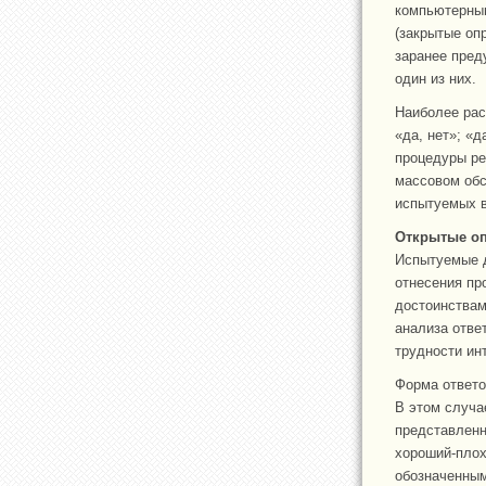
компьютерным
(закрытые оп
заранее пред
один из них.
Наиболее рас
«да, нет»; «
процедуры ре
массовом обс
испытуемых в
Открытые о
Испытуемые д
отнесения пр
достоинствам
анализа отве
трудности ин
Форма ответо
В этом случа
представленн
хороший-плох
обозначенным