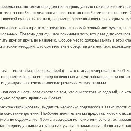
 нередко все методики определения индивидуально-психологических ра
стами, а пособия по диагностике называются пособиями по тестологии. 
огической сущности тесты и, например, опросники очень несходны межд
ективного характера также представляют собой особый инструмент, не п
численных. Поэтому для лучшего понимания того, что дает диагностиров
лить друг от друга по названию. Особое место должны занять в этой кл
гические методики. Это оригинальные средства диагностики, возникшие
 test — испытание, проверка, проба) — это стандартизированные и обычн
 во времени испытания, предназначенные для установления количестве
 индивидуально-психологических различий между людьми.
ьная особенность заключается в том, что они состоят из заданий, на кот
нужно получить правильный ответ.
расклассифицировать, выделить несколько подклассов в зависимости от
 за основание деления. Наиболее значительными представляются класс
рме и по содержанию. Форма и содержание психологического тестирова
быть индивидуальные и групповые, устные и письменные; бланковые, пр