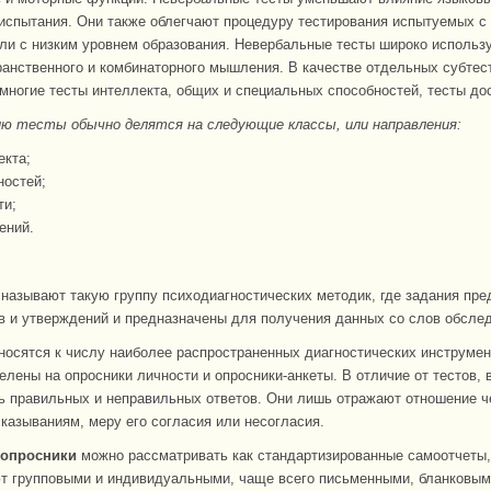
 испытания. Они также облегчают процедуру тестирования испытуемых 
или с низким уровнем образования. Невербальные тесты широко использ
ранственного и комбинаторного мышления. В качестве отдельных субтес
многие тесты интеллекта, общих и специальных способностей, тесты до
ию тесты обычно делятся на следующие классы, или направления:
екта;
ностей;
ти;
ений.
называют такую группу психодиагностических методик, где задания пре
в и утверждений и предназначены для получения данных со слов обсле
носятся к числу наиболее распространенных диагностических инструмен
елены на опросники личности и опросники-анкеты. В отличие от тестов, 
ь правильных и неправильных ответов. Они лишь отражают отношение ч
казываниям, меру его согласия или несогласия.
 опросники
можно рассматривать как стандартизированные самоотчеты,
 групповыми и индивидуальными, чаще всего письменными, бланковым