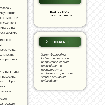
татора и
Будьте в курсе.
еимущества:
Присоединяйтесь!
), слышать и
отношение к
пираясь на
ест другим.
ольного
Хорошая мысль
ими
чаях, когда
ельности.
Закон Фетриджа
Событие, которое
ксперимента и
непременно должно
произойти, не
происходит, в
ить испытания
особенности, если за
и процедура
этим специально
наблюдают.
лнять. При
ения
фикации.
едует
ра гораздо