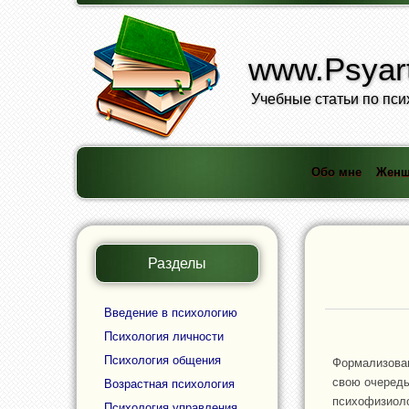
www.Psyart
Учебные статьи по пси
Обо мне
Женщ
Разделы
Введение в психологию
Психология личности
Психология общения
Формализован
свою очередь
Возрастная психология
психофизиоло
Психология управления