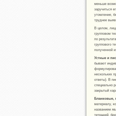
меньше возмо
заручиться е
утомление, б
труднее выяв
В целом, лиц
групповом те
по результат
группового т
полученной и
Устные и пи
бывают индив
формулироват
нескольких п
ответы). В п
специально р
закрытый хар
Бланковые, 
материалу, к
названием яв
тетрадей, бр