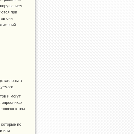
с нарушением
уются при
тов они
стижений.
дставлены в
дуемого.
тов и могут
в опросниках
еловека к тем
 которые по
и или