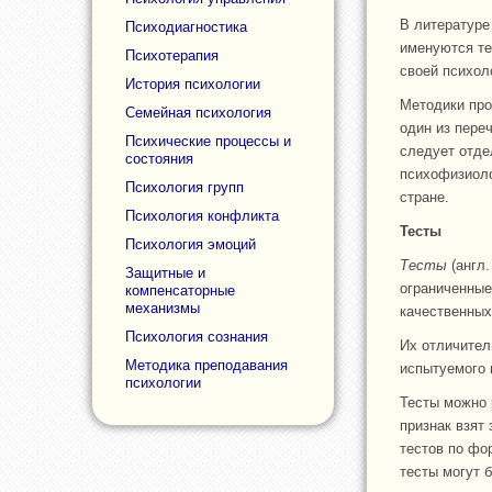
В литературе
Психодиагностика
именуются те
Психотерапия
своей психол
История психологии
Методики про
Семейная психология
один из пере
Психические процессы и
следует отде
состояния
психофизиоло
Психология групп
стране.
Психология конфликта
Тесты
Психология эмоций
Тесты
(англ.
Защитные и
ограниченные
компенсаторные
механизмы
качественных
Психология сознания
Их отличител
Методика преподавания
испытуемого 
психологии
Тесты можно 
признак взят
тестов по фо
тесты могут 