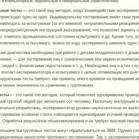
 и компьютерные; вербальные и невербальные (практические).
ьные тесты
— это такой вид методик, когда взаимодействие эксперимен
происходит один на один. Индивидуальное тестирование имеет свои пр
наблюдать за испытуемым (за его мимикой, непроизвольными реакциями
непредусмотренные инструкцией высказывания, что позволяет оценить 
, отмечать функциональное состояние испытуемого и др. Кроме того, о
отовленности испытуемого, можно по ходу эксперимента заменить один т
ая диагностика необходима при работе с детьми младенческого и дошк
клинике — для тестирования лиц с соматическими или нервно-психическ
 людей с физическими недостатками и т. д. Необходима она и в тех слу
 контакт экспериментатора и испытуемого с целью оптимизации его деят
идуальные тесты требуют, как правило, много времени на проведение э
е менее экономичны по сравнению с групповыми.
есты
— это такой тип методик, который позволяет одновременно провод
шой группой людей (до нескольких сот человек). Поскольку инструкции 
етально разработаны, экспериментатор должен неукоснительно их выпо
стировании особенно строго соблюдается единообразие условий провед
. Обработка результатов объективизирована и не требует высокой квали
ольшинства групповых тестов могут обрабатываться на ЭВМ. Однако сл
пределенные недостатки группового тестирования. Так, у экспериментато