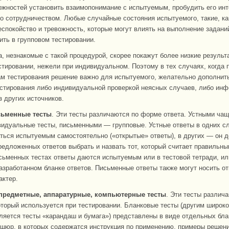
жностей установить взаимопонимание с испытуемым, пробудить его инт
го сотрудничеством. Любые случайные состояния испытуемого, такие, ка
еспокойство и тревожность, которые могут влиять на выполнение заданий
ить в групповом тестировании.
а, незнакомые с такой процедурой, скорее покажут более низкие результ
стировании, нежели при индивидуальном. Поэтому в тех случаях, когда
ам тестирования решение важно для испытуемого, желательно дополнит
естирования либо индивидуальной проверкой неясных случаев, либо ин
з других источников.
сьменные тесты
. Эти тесты различаются по форме ответа. Устными чащ
идуальные тесты, письменными — групповые. Устные ответы в одних сл
ься испытуемым самостоятельно («открытые» ответы), в других — он д
редложенных ответов выбрать и назвать тот, который считает правильны
исьменных тестах ответы даются испытуемым или в тестовой тетради, ил
азработанном бланке ответов. Письменные ответы также могут носить о
актер.
предметные, аппаратурные, компьютерные тесты
. Эти тесты различ
оторый используется при тестировании. Бланковые тесты (другим широк
ляется тесты «карандаш и бумага») представлены в виде отдельных бла
ошюр, в которых содержатся инструкция по применению, примеры решени