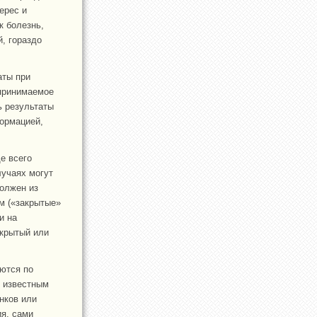
ерес и
к болезнь,
, гораздо
аты при
 принимаемое
ь результаты
формацией,
е всего
учаях могут
олжен из
м («закрытые»
и на
ткрытый или
аются по
о известным
нков или
я, сами