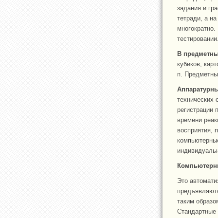
задания и гр
тетради, а н
многократно.
тестировании
В предметны
кубиков, карт
п. Предметны
Аппаратурны
технических 
регистрации 
времени реак
восприятия, 
компьютерные
индивидуальн
Компьютерн
Это автомати
предъявляютс
таким образо
Стандартные 