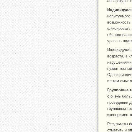
аппаратурные
Индивидуал
испытуемого 
возможность 
фиксировать 
обследованию
уровень подг
Индивидуальн
возраста, в 
нарушениями,
нужен тесный
Однако индив
в этом смысл
Групповые т
с очень боль
проведения д
групповом те
эксперимента
Результаты б
отметить и о