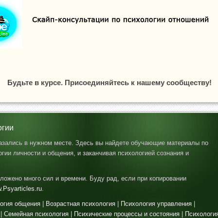
Будьте в курсе. Присоединяйтесь к нашему сообществу!
огии
казались в нужном месте. Здесь вы найдете обучающие материалы по
гии личности и общения, и заканчивая психологией сознания и
ложено много сил и времени. Буду рад, если при копировании
.Psyarticles.ru
.
огия общения
|
Возрастная психология
|
Психология управления
|
|
Семейная психология
|
Психические процессы и состояния
|
Психологи