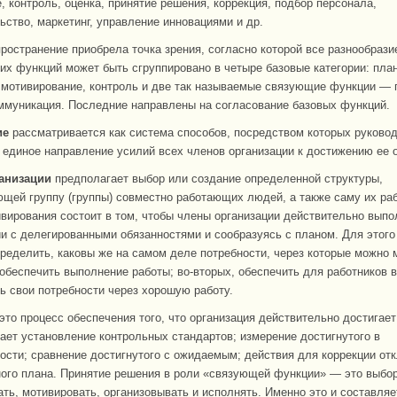
, контроль, оценка, принятие решения, коррекция, подбор персонала,
ьство, маркетинг, управление инновациями и др.
ространение приобрела точка зрения, согласно которой все разнообрази
их функций может быть сгруппировано в четыре базовые категории: пла
 мотивирование, контроль и две так называемые связующие функции — 
ммуникация. Последние направлены на согласование базовых функций.
ие
рассматривается как система способов, посредством которых руково
 единое направление усилий всех членов организации к достижению ее 
анизации
предполагает выбор или создание определенной структуры,
щей группу (группы) совместно работающих людей, а также саму их раб
вирования состоит в том, чтобы члены организации действительно выпо
ии с делегированными обязанностями и сообразуясь с планом. Для этого
пределить, каковы же на самом деле потребности, через которые можно 
 обеспечить выполнение работы; во-вторых, обеспечить для работников 
ь свои потребности через хорошую работу.
то процесс обеспечения того, что организация действительно достигает
ает установление контрольных стандартов; измерение достигнутого в
ости; сравнение достигнутого с ожидаемым; действия для коррекции отк
ого плана. Принятие решения в роли «связующей функции» — это выбор 
ать, мотивировать, организовывать и исполнять. Именно это и составляе