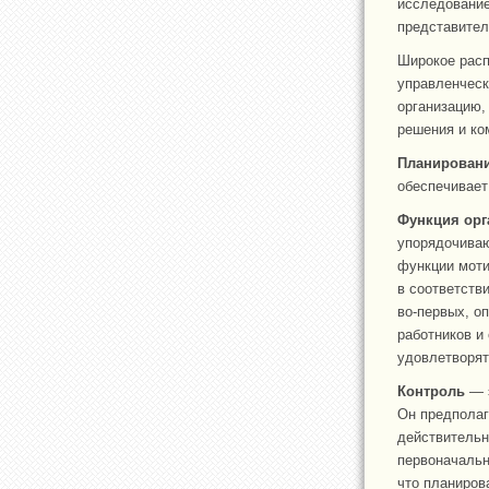
исследование
представител
Широкое расп
управленческ
организацию,
решения и ко
Планирован
обеспечивает
Функция орг
упорядочиваю
функции моти
в соответств
во-первых, о
работников и
удовлетворят
Контроль
— э
Он предполаг
действительн
первоначальн
что планиров