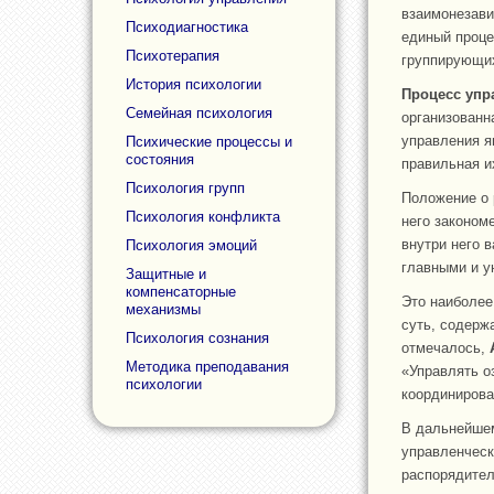
взаимонезави
Психодиагностика
единый проце
Психотерапия
группирующих
История психологии
Процесс упр
Семейная психология
организованн
управления я
Психические процессы и
состояния
правильная и
Психология групп
Положение о 
Психология конфликта
него законом
внутри него 
Психология эмоций
главными и у
Защитные и
компенсаторные
Это наиболее
механизмы
суть, содерж
Психология сознания
отмечалось,
Методика преподавания
«Управлять о
психологии
координирова
В дальнейшем
управленческ
распорядител