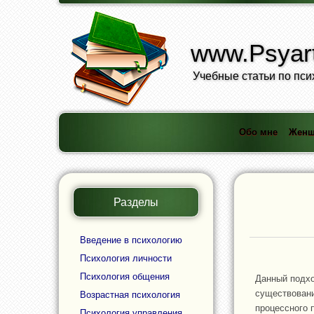
www.Psyart
Учебные статьи по пси
Обо мне
Женщ
Разделы
Введение в психологию
Психология личности
Психология общения
Данный подхо
существовани
Возрастная психология
процессного 
Психология управления