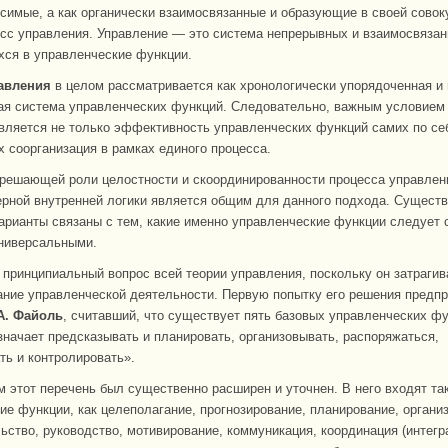
симые, а как органически взаимосвязанные и образующие в своей совок
сс управления. Управление — это система непрерывных и взаимосвязан
ся в управленческие функции.
авления
в целом рассматривается как хронологически упорядоченная и
ая система управленческих функций. Следовательно, важным условием
вляется не только эффективность управленческих функций самих по себ
х соорганизация в рамках единого процесса.
решающей роли целостности и скоординированности процесса управлени
ерной внутренней логики является общим для данного подхода. Сущес
варианты связаны с тем, какие именно управленческие функции следует 
ниверсальными.
 принципиальный вопрос всей теории управления, поскольку он затрагив
ание управленческой деятельности. Первую попытку его решения предпр
А. Файоль
, считавший, что существует пять базовых управленческих фу
значает предсказывать и планировать, организовывать, распоряжаться,
ть и контролировать».
 этот перечень был существенно расширен и уточнен. В него входят та
ие функции, как целеполагание, прогнозирование, планирование, органи
ьство, руководство, мотивирование, коммуникация, координация (интегр