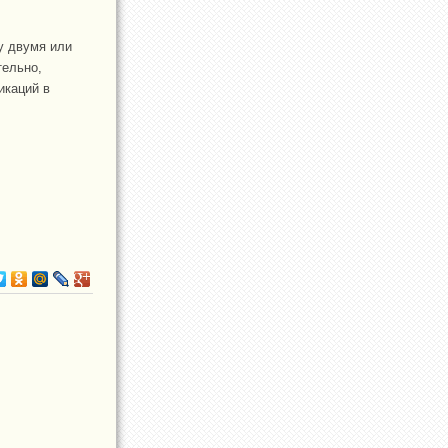
у двумя или
тельно,
икаций в