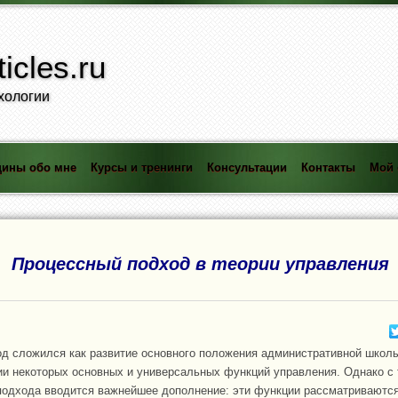
icles.ru
хологии
ины обо мне
Курсы и тренинги
Консультации
Контакты
Мой 
Процессный подход в теории управления
д сложился как развитие основного положения административной школ
и некоторых основных и универсальных функций управления. Однако с 
подхода вводится важнейшее дополнение: эти функции рассматриваются