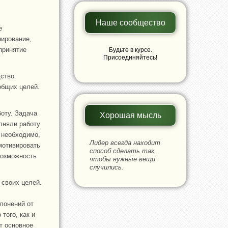
Наше сообщество
е
нирование,
принятие
Будьте в курсе.
Присоединяйтесь!
дство
общих целей.
оту. Задача
Хорошая мысль
лняли работу
 необходимо,
Лидер всегда находит
мотивировать
способ сделать так,
возможность
чтобы нужные вещи
случились.
 своих целей.
лонений от
того, как и
т основное