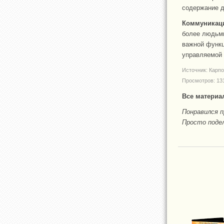
содержание д
Коммуникац
более людьми
важной функц
управляемой 
Источник: Карп
Просмотров: 13
Все материа
Понравился 
Просто подел