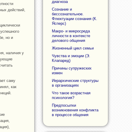
диагноза
упности
Сознание и
ных действий,
бессознательное.
Флюктуации сознания (К.
Ясперс)
 циклически
Макро- и микросреда
 успешного
личности в контексте
е, но и
делового общения
Жизненный цикл семьи
я, наличия у
Чувства и эмоции (Э.
твующие
Клапаред)
считать
Причины супружеских
измен
ает саму
Иерархические структуры
в организациях
инял, как
нкций.
Что такое возрастная
психология?
Предпосылки
возникновения конфликта
кие
в процессе общения
зация,
ация),