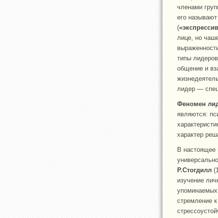
членами гру
его называю
(
«экспресси
лице, но чаш
выраженности
типы лидеров
общение и вз
жизнедеятель
лидер — спец
Феномен ли
являются: пс
характеристи
характер реш
В настоящее 
универсально
Р.Стогдилл
(
изучение лич
упоминаемых
стремление к
стрессоустой