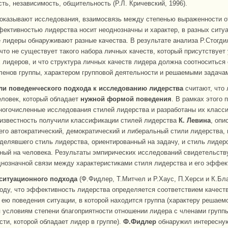
ть, независимость, общительность (Р.Л. Кричевский, 1996).
показывают исследования, взаимосвязь между степенью выраженности 
фективностью лидерства носит неоднозначны и характер, в разных ситу
лидеры обнаруживают разные качества. В результате анализа Р.Стогд
 что не существует такого набора личных качеств, который присутствует 
лидеров, и что структура личных качеств лидера должна соотноситься
ленов группы, характером групповой деятельности и решаемыми задача
ли поведенческого подхода к исследованию лидерства
считают, что
еловек, который обладает
нужной формой поведения
. В рамках этого
огочисленные исследования стилей лидерства и разработаны их класс
известность получили классификации стилей лидерства
К. Левина
, опи
го автократический, демократический и либеральный стили лидерства,
ыделявшего стиль лидерства, ориентированный на задачу, и стиль лидер
ный на человека. Результаты эмпирических исследований свидетельств
днозначной связи между характеристиками стиля лидерства и его эффек
ситуационного подхода
(Ф.Фидлер, Т.Митчел и Р.Хаус, П.Херси и К.Бл
оду, что эффективность лидерства определяется соответствием качест
 ею поведения ситуации, в которой находится группа (характеру решаем
условиям степени благоприятности отношении лидера с членами группы
сти, которой обладает лидер в группе).
Ф.Фидлер
обнаружил интересну