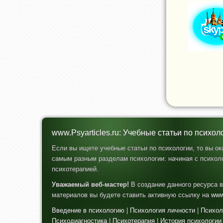
www.Psyarticles.ru: Учебные статьи по психол
Если вы ищете учебные статьи по психологии, то вы о
самым разным разделам психологии: начиная с психоло
психотерапией.
Уважаемый веб-мастер!
В создание данного ресурса в
материалов вы будете ставить активную ссылку на
www
Введение в психологию
|
Психология личности
|
Психол
Психодиагностика
|
Психотерапия
|
История психологии