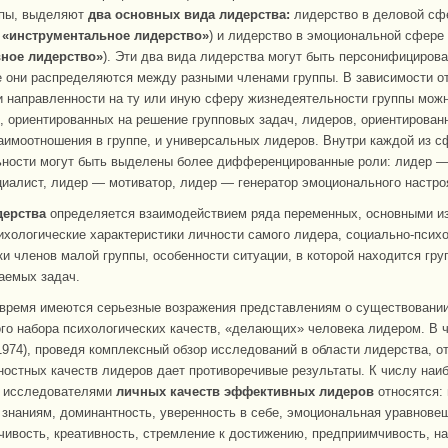
ппы, выделяют
два основных вида лидерства:
лидерство в деловой сфе
т
«инструментальное лидерство»
) и лидерство в эмоциональной сфере
вное лидерство»
). Эти два вида лидерства могут быть персонифициров
е они распределяются между разными членами группы. В зависимости о
 направленности на ту или иную сферу жизнедеятельности группы мож
, ориентированных на решение групповых задач, лидеров, ориентирован
аимоотношения в группе, и универсальных лидеров. Внутри каждой из с
ности могут быть выделены более дифференцированные роли: лидер — 
иалист, лидер — мотиватор, лидер — генератор эмоционального настроя
дерства
определяется взаимодействием ряда переменных, основными из
ихологические характеристики личности самого лидера, социально-псих
ки членов малой группы, особенности ситуации, в которой находится груп
аемых задач.
время имеются серьезные возражения представлениям о существовани
го набора психологических качеств, «делающих» человека лидером. В ч
1974), проведя комплексный обзор исследований в области лидерства, от
ностных качеств лидеров дает противоречивые результаты. К числу наи
 исследователями
личных качеств эффективных лидеров
относятся: 
 знаниям, доминантность, уверенность в себе, эмоциональная уравнове
чивость, креативность, стремление к достижению, предприимчивость, н