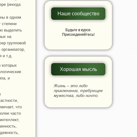
ре (иногда
Наше сообщество
аны в одном
т степени
но выделить
Будьте в курсе.
Присоединяйтесь!
ных на
фер групповой
организатор,
 и т.д.
 которых
Хорошая мысль
ологические
па, и
Жизнь – это либо
приключение, требующее
и
мужества, либо ничто.
астности,
мечает, что
более часто
интеллект,
шенность,
адежность,