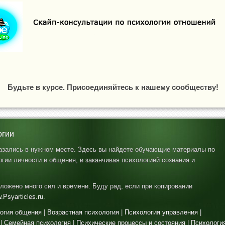
Будьте в курсе. Присоединяйтесь к нашему сообществу!
огии
казались в нужном месте. Здесь вы найдете обучающие материалы по
гии личности и общения, и заканчивая психологией сознания и
ложено много сил и времени. Буду рад, если при копировании
.Psyarticles.ru
.
огия общения
|
Возрастная психология
|
Психология управления
|
|
Семейная психология
|
Психические процессы и состояния
|
Психологи