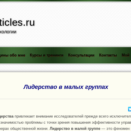
icles.ru
хологии
ины обо мне
Курсы и тренинги
Консультации
Контакты
Мой 
Лидерство в малых группах
дерства
привлекает внимание исследователей прежде всего исключите
 значимостью проблемы с точки зрения повышения эффективности упра
ферах общественной жизни.
Лидерство в малой группе
— это феномен 