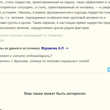
ть, стиль лидерства, ориентированным на задачу, чаще эффективен в н
гоприятных ситуациях, а стиль, ориентированный на человека, — в умер
х условиях. Наконец, в рамках функционального подхода лидерство пон
пы, т.е. явление, порождаемое особенностями групповой активности и
ками группы в целом. Таким образом, в настоящее время лидерство пред
оплановое явление, определяемое целым рядом факторов.
альная психология под редакцией А.Л. Журавлева
194
лы из данного источника:
Журавлев А.Л. ->
проект и хотите отблагодарить?
итесь с друзьями, кликнув по кнопкам социальных сетей!
Вам также может быть интересно: