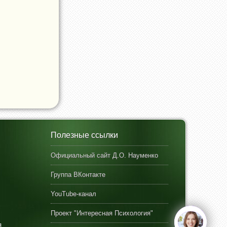
Полезные ссылки
Официальный сайт Д.О. Науменко
Группа ВКонтакте
YouTube-канал
Проект "Интересная Психология"
я
open
chat