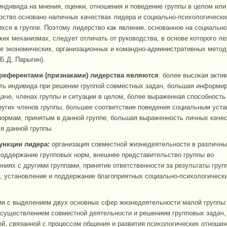
индивида на мнения, оценки, отношения и поведение группы в целом или
рство основано наличных качествах лидера и социально-психологически
ся в группе. Поэтому лидерство как явление, основанное на социально
ких механизмах, следует отличать от руководства, в основе которого л
е экономических, организационных и командно-административных метод
Б.Д. Парыгин).
еферентами (признаками) лидерства являются
: более высокая актив
ть индивида при решении группой совместных задач, большая информир
аче, членах группы и ситуации в целом, более выраженная способность
ругих членов группы, большее соответствие поведения социальным уста
нормам, принятым в данной группе, большая выраженность личных качес
я данной группы.
нкции лидера:
организация совместной жизнедеятельности в различны
поддержание групповых норм, внешнее представительство группы во
ниях с другими группами, принятие ответственности за результаты груп
, установление и поддержание благоприятных социально-психологическ
ии с выделением двух основных сфер жизнедеятельности малой группы:
осуществлением совместной деятельности и решением групповых задач,
й, связанной с процессом общения и развития психологических отноше