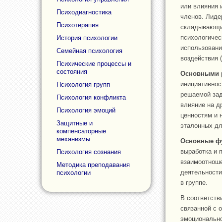
или влияния 
Психодиагностика
членов. Лиде
Психотерапия
складывающих
психологичес
История психологии
использовани
Семейная психология
воздействия (
Психические процессы и
состояния
Основными р
инициативнос
Психология групп
решаемой зад
Психология конфликта
влияние на д
Психология эмоций
ценностям и 
Защитные и
эталонных дл
компенсаторные
механизмы
Основные фу
выработка и 
Психология сознания
взаимоотноше
Методика преподавания
деятельности
психологии
в группе.
В соответств
связанной с 
эмоционально