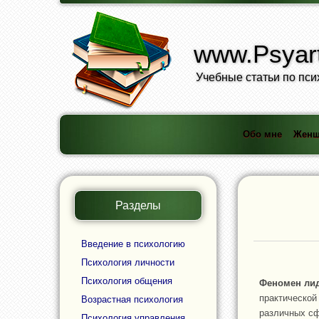
www.Psyart
Учебные статьи по пси
Обо мне
Женщ
Разделы
Введение в психологию
Психология личности
Психология общения
Феномен ли
практической
Возрастная психология
различных с
Психология управления