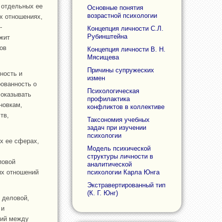
 отдельных ее
Основные понятия
возрастной психологии
х отношениях,
-
Концепция личности С.Л.
Рубинштейна
ежит
ов
Концепция личности В. Н.
Мясищева
Причины супружеских
ность и
измен
ованность о
Психологическая
 оказывать
профилактика
новкам,
конфликтов в коллективе
тв,
Таксономия учебных
задач при изучении
психологии
х ее сферах,
Модель психической
структуры личности в
повой
аналитической
их отношений
психологии Карла Юнга
Экстравертированный тип
(К. Г. Юнг)
 деловой,
 и
ний между