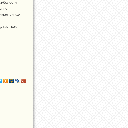
аиболее и
енно
имается как
стает как