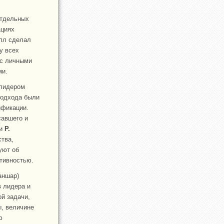
отдельных
ациях
илл сделал
у всех
 с личными
ми.
 лидером
 подхода были
ификации.
савшего и
 и
Р.
ства,
уют об
тивностью.
аншар)
в лидера и
ой задачи,
, величине
ю