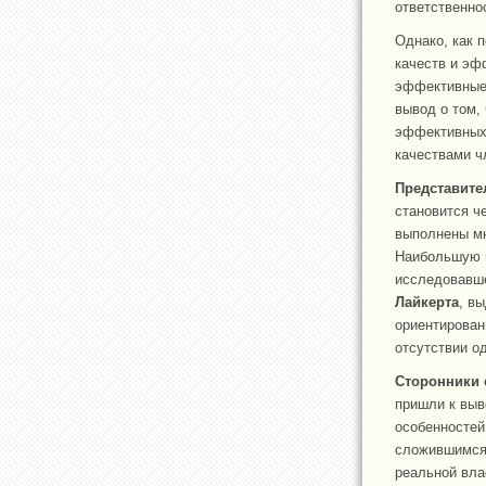
ответственнос
Однако, как 
качеств и эф
эффективные 
вывод о том,
эффективных 
качествами ч
Представите
становится ч
выполнены мн
Наибольшую 
исследовавше
Лайкерта
, в
ориентирован
отсутствии о
Сторонники 
пришли к выв
особенностей
сложившимся 
реальной вла