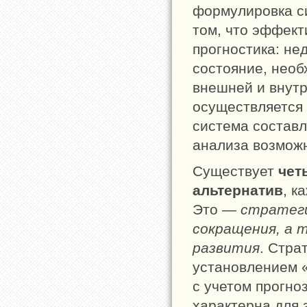
формулировка с
том, что эффект
прогностика: не
состояние, необ
внешней и внутр
осуществляется
система составл
анализа возмож
Существует
чет
альтернатив
, к
Это —
стратеги
сокращения, а 
развития
. Стра
установлением «
с учетом прогно
характерна для 