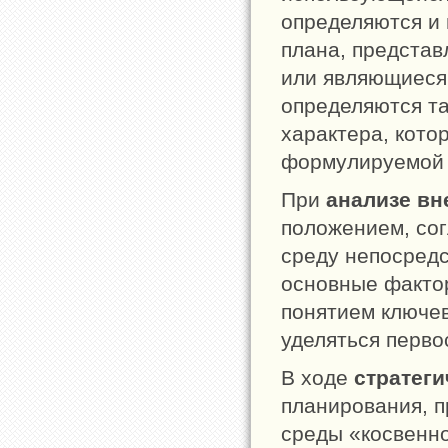
определяются и
плана, представ
или являющиеся
определяются т
характера, кото
формулируемой 
При
анализе в
положением, сог
среду непосредс
основные фактор
понятием ключе
уделяться перво
В ходе
стратеги
планирования, 
среды «косвенно