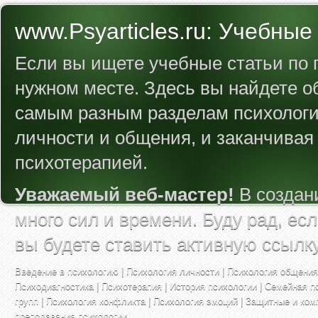
www.Psyarticles.ru: Учебные
Если вы ищете учебные статьи по п
нужном месте. Здесь вы найдете 
самым разным разделам психологии
личности и общения, и заканчивая
психотерапией.
Уважаемый веб-мастер!
В создан
много сил и времени. Буду рад, ес
вы будете ставить активную ссылк
Введение в психологию
|
Психология личности
|
Психология общения
Психодиагностика
|
Психотерапия
|
История психологии
|
Семейная п
групп
|
Психология конфликта
|
Психология эмоций
|
Защитные и ком
преподавания психологии