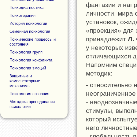
фантазии и нап
Психодиагностика
личности, мира 
Психотерапия
установок, ожид
История психологии
«проекция» для 
Семейная психология
принадлежит
Л.
Психические процессы и
состояния
у некоторых изв
Психология групп
отличающихся др
Психология конфликта
Напомним специ
Психология эмоций
методик:
Защитные и
компенсаторные
- относительно 
механизмы
неограниченное
Психология сознания
- неоднозначные
Методика преподавания
психологии
стимулы, выпол
который испыту
него личностные
- глобальность п