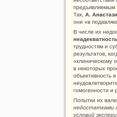
предъявляемым 
Так,
А. Анастаз
они «в подавля
В числе их недо
неадекватност
трудностям и с
результатов, ко
«клиническому о
в некоторых про
объективность в
неудовлетворит
гомогенности и 
Попытки их вал
недостатками л
условий экспер