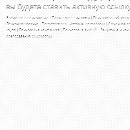
вы будете ставить активную ссылк
Введение в психологию
|
Психология личности
|
Психология общения
Психодиагностика
|
Психотерапия
|
История психологии
|
Семейная п
групп
|
Психология конфликта
|
Психология эмоций
|
Защитные и ком
преподавания психологии