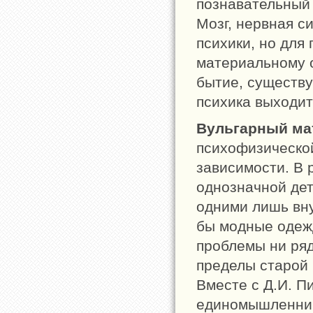
познавательный 
Мозг, нервная с
психики, но для
материальному о
бытие, существу
психика выходит
Вульгарный ма
психофизическо
зависимости. В 
однозначной де
одними лишь вну
бы модные одеж
проблемы ни ряд
пределы старой 
Вместе с Д.И. П
единомышленник