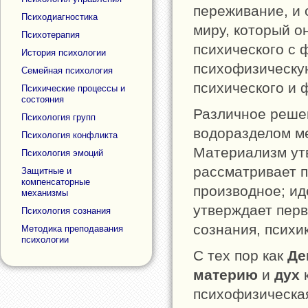
переживание, и
Психодиагностика
миру, который о
Психотерапия
психического с 
История психологии
психофизическую
Семейная психология
психического и 
Психические процессы и
состояния
Различное реше
Психология групп
водоразделом 
Психология конфликта
Материализм ут
Психология эмоций
рассматривает п
Защитные и
компенсаторные
производное; ид
механизмы
утверждает перв
Психология сознания
сознания, психи
Методика преподавания
психологии
С тех пор как
Де
материю
и
дух
к
психофизическая