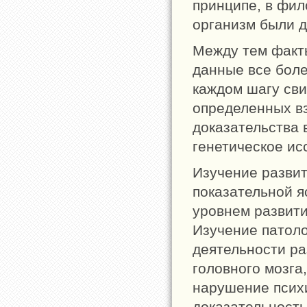
принципе, в фил
организм были 
Между тем факты
данные все боле
каждом шагу св
определенных в
доказательства 
генетическое ис
Изучение развит
показательной я
уровнем развити
Изучение патоло
деятельности р
головного мозга
нарушение психи
доказательност