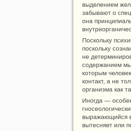
выделением жел
забывают о спец
она принципиал
внутриорганиче
Поскольку психи
поскольку созна
не детерминиров
содержанием мы
которым человек
контакт, а не т
организма как т
Иногда — особе
гносеологически
выражающийся в 
вытесняет или 