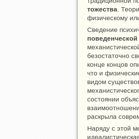
традиционной п
тожества
. Теор
физическому или
Сведение психич
поведенческой
механистической
безостаточно св
конце концов оп
что и физически
видом существов
механистическо
состоянии объяс
взаимоотношения
раскрыла совре
Наряду с этой м
идеалистическая