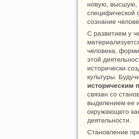
новую, высшую, 
специфической с
сознание челове
С развитием у ч
материализуется
человека, форм
этой деятельнос
исторически со
культуры. Будуч
историческим 
связан со стано
выделением ее 
окружающего как
деятельности.
Становление пре