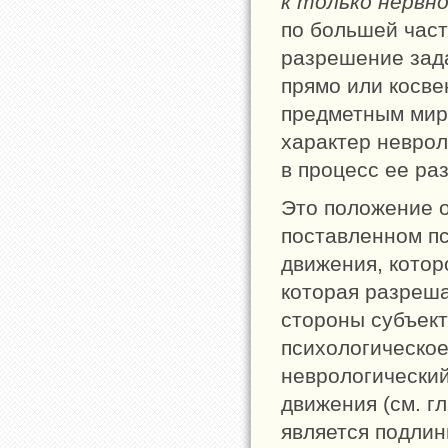
к только нервн
по большей част
разрешение зада
прямо или косве
предметным мир
характер неврол
в процесс ее ра
Это положение о
поставленном п
движения, котор
которая разреша
стороны субъект
психологическое
неврологически
движения (см. г
является подли