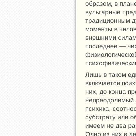
образом, в план
вульгарные пред
традиционным д
моменты в челов
внешними силам
последнее — чи
физиологической
психофизический
Лишь в таком ед
включается псих
них, до конца п
непреодолимый, 
психика, соотно
субстрату или о
имеем не два р
Одно из них в д