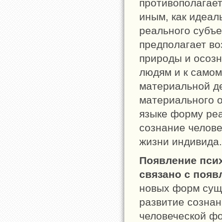
противополагает
иным, как идеал
реального субъе
предполагает во
природы и осозн
людям и к самом
материальной д
материального о
языке форму реа
сознание челове
жизни индивида.
Появление псих
связано с поя
новых форм суще
развитие созна
человеческой ф