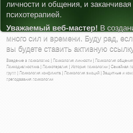
личности и общения, и заканчивая
психотерапией.
Уважаемый веб-мастер!
В создан
много сил и времени. Буду рад, ес
вы будете ставить активную ссылк
Введение в психологию
|
Психология личности
|
Психология общения
Психодиагностика
|
Психотерапия
|
История психологии
|
Семейная п
групп
|
Психология конфликта
|
Психология эмоций
|
Защитные и ком
преподавания психологии