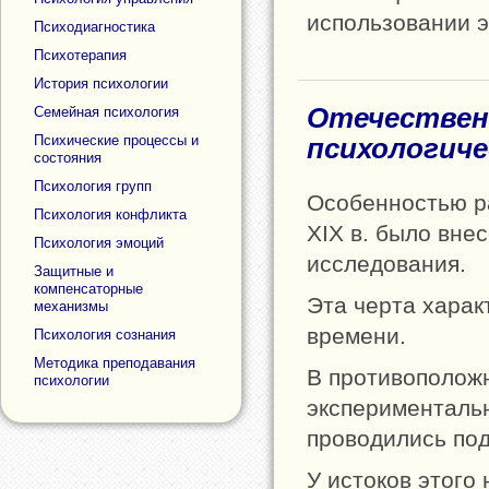
использовании э
Психодиагностика
Психотерапия
История психологии
Отечествен
Семейная психология
Психические процессы и
психологиче
состояния
Психология групп
Особенностью ра
Психология конфликта
XIX в. было вне
Психология эмоций
исследования.
Защитные и
компенсаторные
Эта черта харак
механизмы
времени.
Психология сознания
Методика преподавания
В противоположн
психологии
экспериментальн
проводились под
У истоков этого