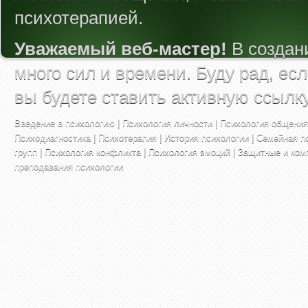
психотерапией.
Уважаемый веб-мастер!
В создан
много сил и времени. Буду рад, ес
вы будете ставить активную ссылк
Введение в психологию
|
Психология личности
|
Психология общения
Психодиагностика
|
Психотерапия
|
История психологии
|
Семейная п
групп
|
Психология конфликта
|
Психология эмоций
|
Защитные и ком
преподавания психологии