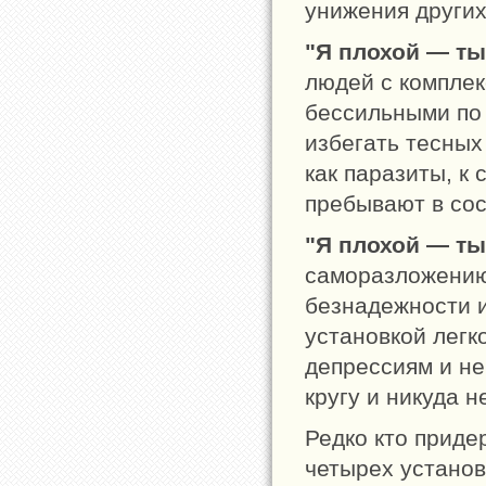
унижения других
"Я плохой — т
людей с компле
бессильными по 
избегать тесных
как паразиты, к
пребывают в сос
"Я плохой — ты
саморазложению
безнадежности и
установкой лег
депрессиям и не
кругу и никуда н
Редко кто приде
четырех установо