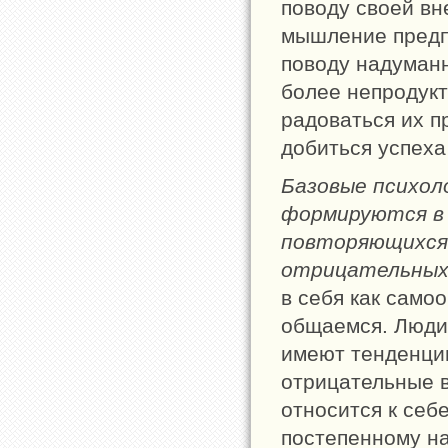
поводу своей вн
мышление предпо
поводу надуман
более непродук
радоваться их п
добиться успеха
Базовые психол
формируются в 
повторяющихся 
отрицательны
в себя как самоо
общаемся. Люди,
имеют тенденци
отрицательные в
относится к себ
постепенному н