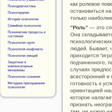
как ролевое пов
Психодиагностика
остановиться на
Психотерапия
только наиболе
История психологии
Семейная психология
"Роль"
— это сп
Психические процессы и
Она складывает
состояния
психологических
Психология групп
людей. Бывает, 
Психология конфликта
приходится "игра
Психология эмоций
подчиненного, п
Защитные и
компенсаторные
случаях предпос
механизмы
всесторонний и 
Психология сознания
готовность к ус
Методика преподавания
психологии
ориентацией наш
которое налагае
признать неогра
тем, не нужно н