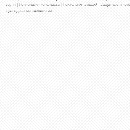
групп
|
Психология конфликта
|
Психология эмоций
|
Защитные и ком
преподавания психологии