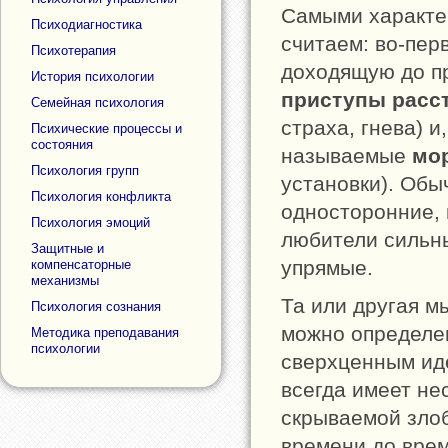
Самыми характе
Психодиагностика
считаем: во-пер
Психотерапия
доходящую до пр
История психологии
приступы расс
Семейная психология
страха, гнева) 
Психические процессы и
состояния
называемые
мо
Психология групп
установки). Обы
Психология конфликта
односторонние, 
Психология эмоций
любители сильн
Защитные и
упрямые.
компенсаторные
механизмы
Та или другая м
Психология сознания
можно определен
Методика преподавания
психологии
сверхценным ид
всегда имеет не
скрываемой злоб
времени до врем