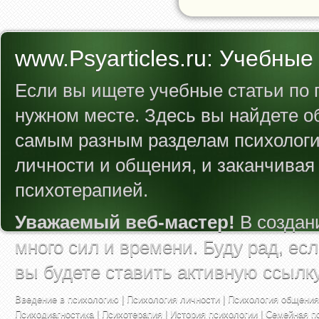
www.Psyarticles.ru: Учебные
Если вы ищете учебные статьи по п
нужном месте. Здесь вы найдете 
самым разным разделам психологии
личности и общения, и заканчивая
психотерапией.
Уважаемый веб-мастер!
В создан
много сил и времени. Буду рад, ес
вы будете ставить активную ссылк
Введение в психологию
|
Психология личности
|
Психология общения
Психодиагностика
|
Психотерапия
|
История психологии
|
Семейная п