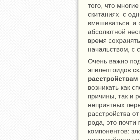
того, что многи
скитаниях, с од
вмешиваться, а 
абсолютной нес
время сохранять
начальством, с 
Очень важно по
эпилептоидов ск
расстройствам
возникать как с
причины, так и 
неприятных пере
расстройства от
рода, это почти
компонентов: зл
расстройства на