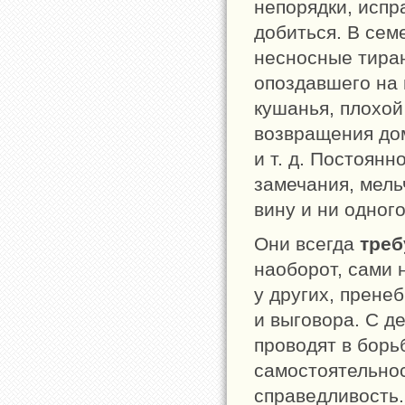
непорядки, испр
добиться. В се
несносные тира
опоздавшего на 
кушанья, плохой
возвращения дом
и т. д. Постоян
замечания, мель
вину и ни одног
Они всегда
треб
наоборот, сами 
у других, прене
и выговора. С д
проводят в борь
самостоятельнос
справедливость.