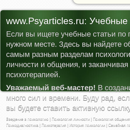
www.Psyarticles.ru: Учебные
Если вы ищете учебные статьи по п
нужном месте. Здесь вы найдете 
самым разным разделам психологии
личности и общения, и заканчивая
психотерапией.
Уважаемый веб-мастер!
В создан
много сил и времени. Буду рад, ес
вы будете ставить активную ссылк
Введение в психологию
|
Психология личности
|
Психология общения
Психодиагностика
|
Психотерапия
|
История психологии
|
Семейная п