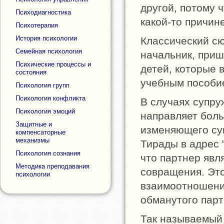
другой, потому 
Психодиагностика
какой-то причин
Психотерапия
История психологии
Классический сю
Семейная психология
начальник, приш
Психические процессы и
детей, которые 
состояния
учебным пособи
Психология групп
Психология конфликта
В случаях супру
Психология эмоций
направляет боль
Защитные и
изменяющего суп
компенсаторные
механизмы
Тирады в адрес 
Психология сознания
что партнер явл
Методика преподавания
совращения. Эт
психологии
взаимоотношения
обманутого парт
Так называемы