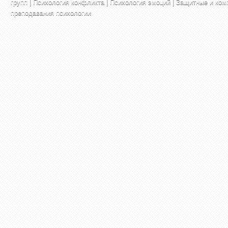
групп
|
Психология конфликта
|
Психология эмоций
|
Защитные и ком
преподавания психологии